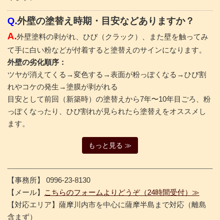
Q.
外壁の塗替え時期・目安などありますか？
A.
外壁塗料の剥がれ、ひび（クラック）、また壁を触ってみ
て手に白い粉などが付着すると塗替えのサインになります。
外壁の劣化順序：
ツヤが消えてくる→変色する→表面が粉っぽくなる→ひび割
れやコケの発生→塗膜が剥がれる
目安として前回（新築時）の塗替えから7年〜10年目ごろ、粉
っぽくなったり、ひび割れが見られたら塗替えをオススメし
ます。
もっと見る ≫
【事務所】 0996-23-8130
【メール】
こちらのフォームよりどうぞ（24時間受付）≫
【対応エリア】薩摩川内市を中心に薩摩半島まで対応（離島
含まず）