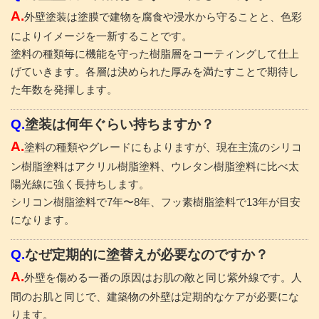
A.
外壁塗装は塗膜で建物を腐食や浸水から守ることと、色彩
によりイメージを一新することです。
塗料の種類毎に機能を守った樹脂層をコーティングして仕上
げていきます。各層は決められた厚みを満たすことで期待し
た年数を発揮します。
Q.
塗装は何年ぐらい持ちますか？
A.
塗料の種類やグレードにもよりますが、現在主流のシリコ
ン樹脂塗料はアクリル樹脂塗料、ウレタン樹脂塗料に比べ太
陽光線に強く長持ちします。
シリコン樹脂塗料で7年〜8年、フッ素樹脂塗料で13年が目安
になります。
Q.
なぜ定期的に塗替えが必要なのですか？
A.
外壁を傷める一番の原因はお肌の敵と同じ紫外線です。人
間のお肌と同じで、建築物の外壁は定期的なケアが必要にな
ります。